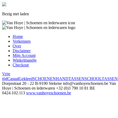
Bezig met laden
Home
Verkennen
Over
Disclaimer
Mijn Account
Winkelmandje
Checkout
Vrije
tijd
Casual
Gekleed
SCHOENEN
HANDTASSEN
SCHOOLTASSEN
Dorpsstraat 20 - 22
B-9190 Stekene
info@vanhoyeschoenen.be
Van
Hoye | Schoenen en lederwaren
+32 (0)3 790 10 81
BE
0424.102.113
www.vanhoyeschoenen.be